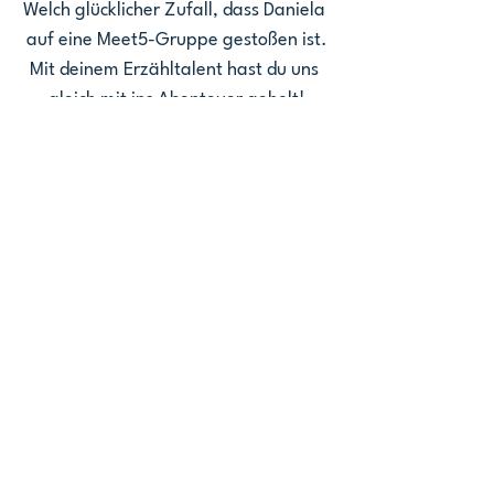
Welch glücklicher Zufall, dass Daniela 
auf eine Meet5-Gruppe gestoßen ist.
Mit deinem Erzähltalent hast du uns 
gleich mit ins Abenteuer geholt!
Wir freuen uns heute umso mehr
, 
dich 
zu unserer Community zählen zu 
dürfen
 😍
Community
Freundschaft
Nutzergeschichten
Community
Ähnliche Beiträge