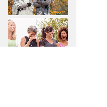
Über uns |
Das ist Meet5
|
Mitgliedschaften
Presse |
Karriere |
Business
Freunde finden
|
Community Captain
werde
n |
Meet5 Event Award
AGB
|
Impressum
|
Datenschutz