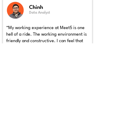
Chinh
Data Analyst
“My working experience at Meet5 is one
hell of a ride. The working environment is
friendly and constructive. I can feel that
my colleagues genuinely care for my
progress and create many opportunities
for me to develop my skills. The
fascinating thing is that I can see the
impact of my works on Meet5 and I’m glad
that I have contributed to the success of
my company. There are still many things to
do but I truly believe that I have
everything I need at Meet5 to achieve
many great results with my team.”
Sophia