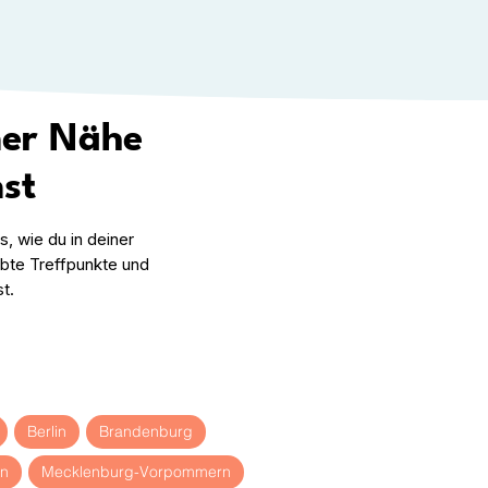
ner Nähe
st
, wie du in deiner
ebte Treffpunkte und
t.
Berlin
Brandenburg
n
Mecklenburg-Vorpommern