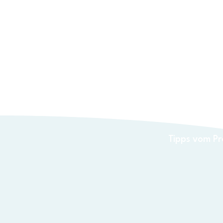
Entdecke dei
kannst
Schritt für S
Für wen ist 
Tipps vom Pr