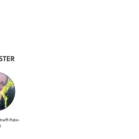
STER
reff-Patin
i