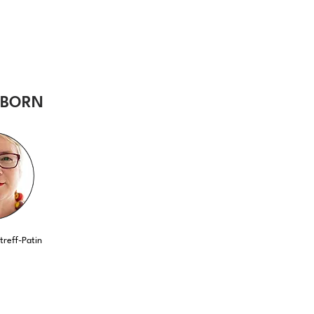
RBORN
reff-Patin