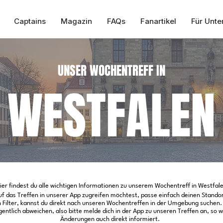
Captains
Magazin
FAQs
Fanartikel
Für Unt
UNSER WOCHENTREFF IN
UNSER WOCHENTREFF IN
KARLSRUHE
WESTFALEN
ier findest du alle wichtigen Informationen zu unserem Wochentreff in Westfal
 auf das Treffen in unserer App zugreifen möchtest, passe einfach deinen Stando
Filter, kannst du direkt nach unseren Wochentreffen in der Umgebung suchen. 
entlich abweichen, also bitte melde dich in der App zu unseren Treffen an, so w
Änderungen auch direkt informiert.