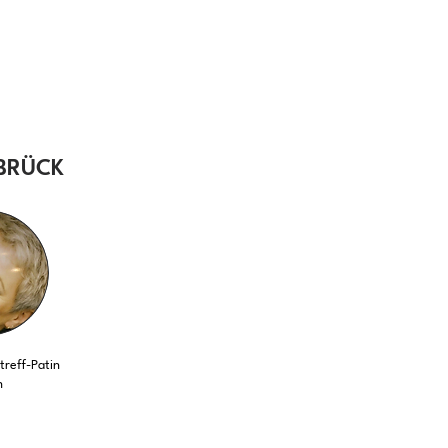
BRÜCK
reff-Patin
n