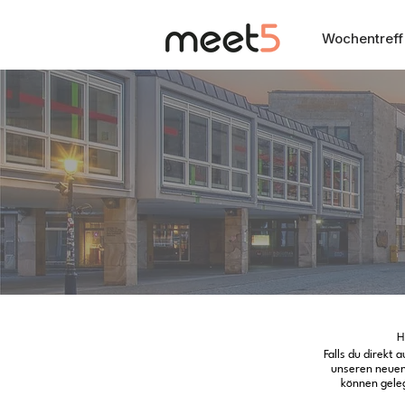
Wochentreff
H
Falls du direkt
unseren neuen 
können geleg