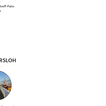
reff-Patin
a
RSLOH