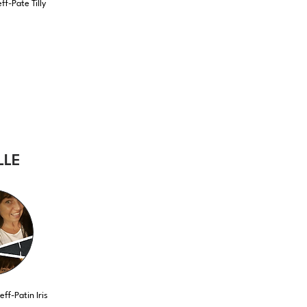
f-Pate Tilly
LLE
f-Patin Iris