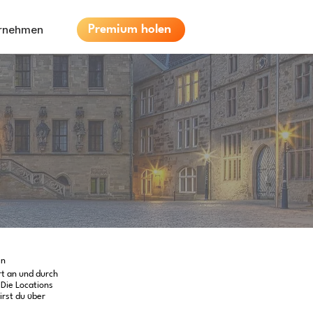
ernehmen
Premium holen
en
rt an und durch
Die Locations
irst du über