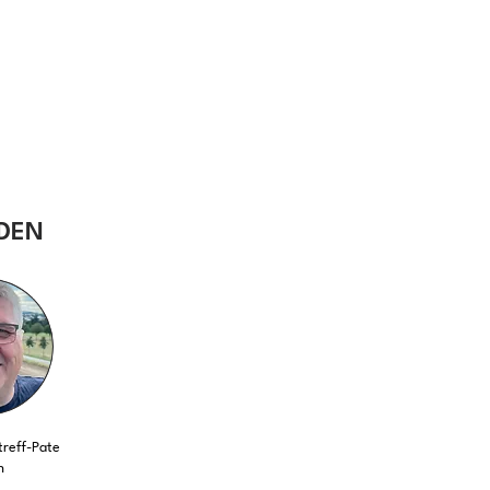
DEN
reff-Pate
n