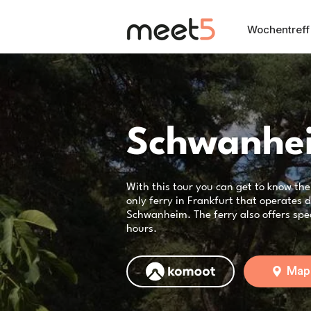
Wochentreff
Schwanhe
With this tour you can get to know th
only ferry in Frankfurt that operates d
Schwanheim. The ferry also offers speci
hours.
Map