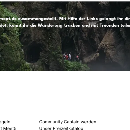
oot.de zusammengestellt. Mit Hilfe der Links gelangt ihr 
det, könnt ihr die Wanderung tracken und mit Freunden teil
 Meet5
Content
egeln
Community Captain werden
rt Meet5
Unser Freizeitkatalog