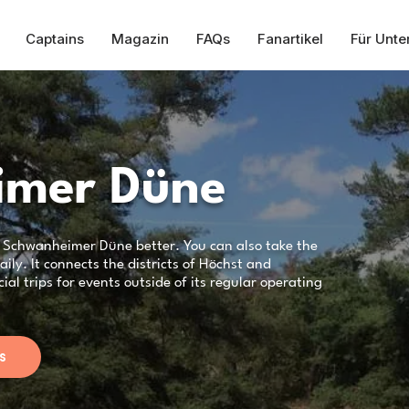
Captains
Magazin
FAQs
Fanartikel
Für Unt
imer Düne
e Schwanheimer Düne better. You can also take the
aily. It connects the districts of Höchst and
al trips for events outside of its regular operating
s