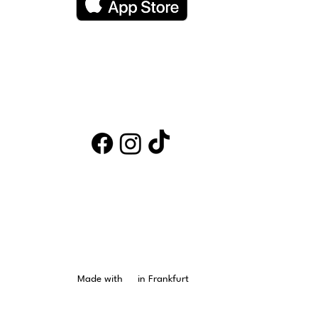
Made with
❤
in Frankfurt
eich
|
Belgien
|
Niederlande
|
Luxemburg