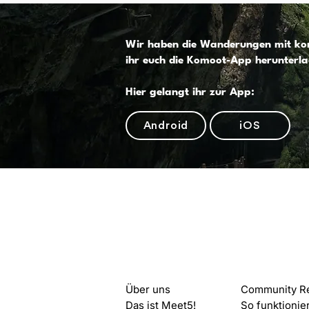
Wir haben die Wanderungen mit kom
ihr euch die Komoot-App herunterla
Hier gelangt ihr zur App:
Android
iOS
Meet5
Start mit
Über uns
Community R
Das ist Meet5!
So funktionie