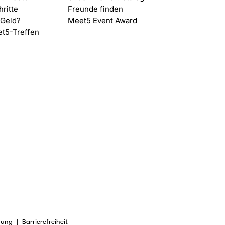
hritte
Freunde finden
 Geld?
Meet5 Event Award
et5-Treffen
gung
​ |
Barrierefreiheit
DACH
|
Frankr