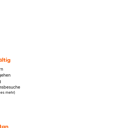
ältig
rn
gehen
g
msbesuche
les mehr)
tan