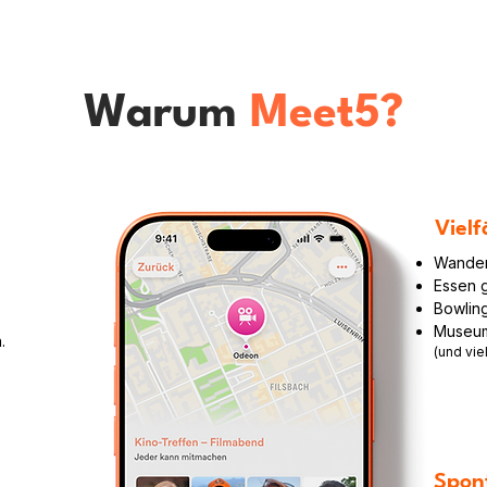
Warum
Meet5?
Vielf
Wande
Essen 
Bowlin
Museu
n.
(und vie
Spon