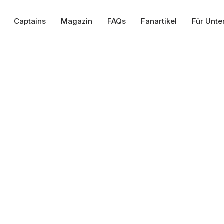
Captains
Magazin
FAQs
Fanartikel
Für Unt
Life happens
offline
+45k