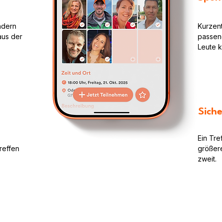
ondern
Kurzent
aus der
passen
Leute 
Siche
Ein Tre
reffen
größere
zweit.