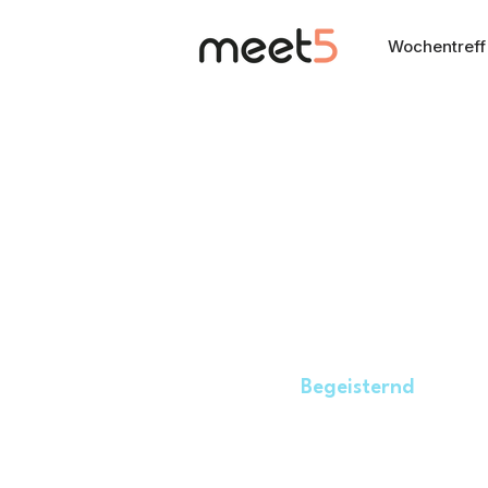
Wochentreff
Begeisternd
3 Mio.