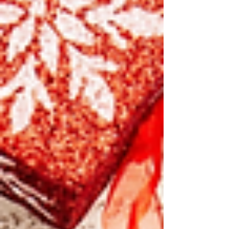
haben! 🎅✨ Wie? Ganz einfach! Gestaltet euer
eigenes, einzigartiges Weihnachtsmarkt-
Treffen auf Meet5 und sendet uns dieses an
adventskalender@meet5.de mit dem Betreff
"Weihnachtsmarkt" bis zum 24.12. und schon
seid ihr automatis