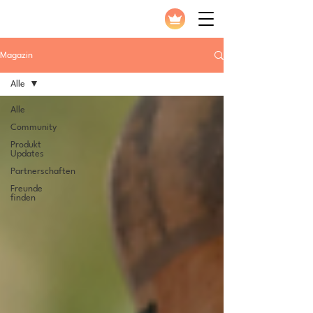
Magazin
Alle
Alle
Community
Produkt
Updates
Partnerschaften
Freunde
finden