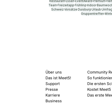
Restaurant
Essen
EventAward
Premium
Her
Weihnachtsfeier dieses Jahr ga
Team
Freizeitapp
Frühling
Indoor
Baumwoc
Schweiz
Vorsätze
Duisburg
Urlaub
Umfra
Gruppentreffen
Wint
Meet5
Start mit
Über uns
Community R
Das ist Meet5!
So funktionie
Support
Die ersten Sc
Presse
Kostet Meet5
Karriere
Das erste Me
Business