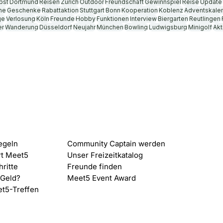
bst
Dortmund
Reisen
Zürich
Outdoor
Freundschaft
Gewinnspiel
Reise
Update
nz k
die Feiertage einstellen könnt und eure
he
Geschenke
Rabattaktion
Stuttgart
Bonn
Kooperation
Koblenz
Adventskale
ge
Verlosung
Köln
Freunde
Hobby
Funktionen
Interview
Biergarten
Reutlingen
er
Wanderung
Düsseldorf
Neujahr
München
Bowling
Ludwigsburg
Minigolf
Akt
 Meet5
Content
egeln
Community Captain werden
rt Meet5
Unser Freizeitkatalog
hritte
Freunde finden
 Geld?
Meet5 Event Award
et5-Treffen