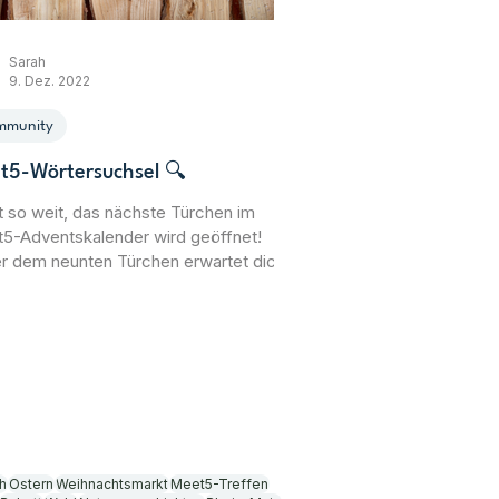
Sarah
9. Dez. 2022
mmunity
t5-Wörtersuchsel 🔍
st so weit, das nächste Türchen im
5-Adventskalender wird geöffnet!
er dem neunten Türchen erwartet dich
kleines Wörtersuchrätsel. Schaffst du
alle Begriffe rund um die Advents- und
nachtszeit zu finden? 🧐 Viel Spaß
 Suchen! Hier findest du die Lösung
Emoji-Rätsel aus Türchen 8 (nicht
mmeln!): 🎅 = 4 ❄️= 7 ☃️=9 ⛄️=16 🍬= 8
 🦌=12 ❄️+ 🎅 + 🦌 - 🎅 = 19 🦌 + 🎅 +
21 ⛄️ + ☃️ - 🍬 = 17
h
Ostern
Weihnachtsmarkt
Meet5-Treffen