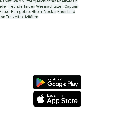
Rabatt
Wald
Nutzergeschichten
Rhein-Main
nder
Freunde finden
Weihnachtszeit
Captain
Rätsel
Ruhrgebiet
Rhein-Neckar
Rheinland
ion
Freizeitaktivitäten