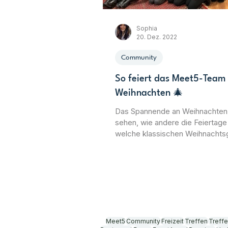
Sophia
20. Dez. 2022
Community
So feiert das Meet5-Team
Weihnachten 🎄
Das Spannende an Weihnachten 
sehen, wie andere die Feiertage
welche klassischen Weihnachts
verspeist werden und welche Tr
auf keinen Fall fehlen dürfen. W
euch heute einen kleinen Einblick
Team Weihnachten feiern, nach
besonderen Meet5-Jahr haben w
wirklich verdient 🥳 Am wichtigst
doch, gemeinsam eine schöne 
Meet5
Community
Freizeit
Treffen
Treffe
entspannte Zeit zu haben! Wir 