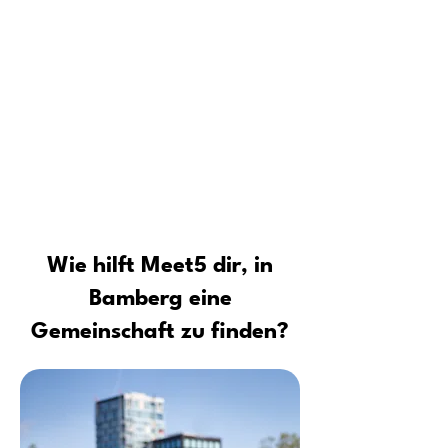
Schritt für Schritt: Wie du überall
dauerhafte Freundschaften aufbaust
Für wen ist die Meet5 Community
Tipps vom Profi: Sicher neue Leute
kennenlernen und Kontakte
aufbauen
Wie hilft Meet5 dir, in
Bamberg eine
Gemeinschaft zu finden?