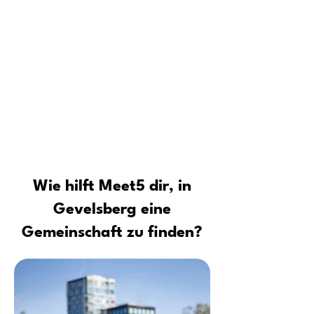
Schritt für Schritt: Wie du überall
dauerhafte Freundschaften aufbaust
Für wen ist die Meet5 Community
Tipps vom Profi: Sicher neue Leute
kennenlernen und Kontakte
aufbauen
Wie hilft Meet5 dir, in
Gevelsberg eine
Gemeinschaft zu finden?