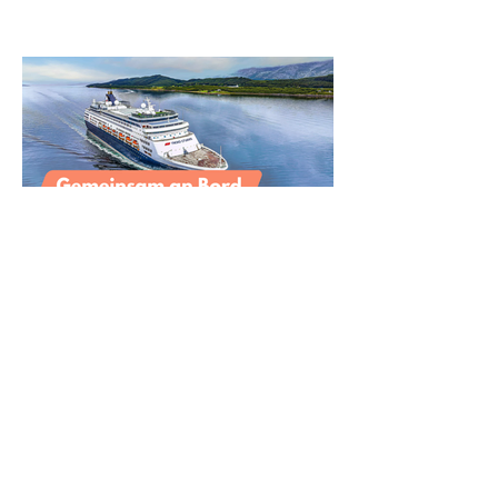
Vier Reisen, ein Gefühl:
Gemeinsam statt allein an
Bord mit nicko cruises