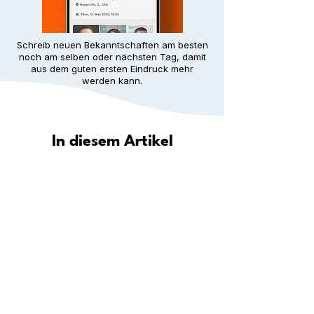
Schreib neuen Bekanntschaften am besten
noch am selben oder nächsten Tag, damit
aus dem guten ersten Eindruck mehr
werden kann.
In diesem Artikel
Wie hilft Meet5 dir, in deiner Stadt
eine Gemeinschaft zu finden?
Entdecke deine Stadt: Wo du in
deiner Nähe neue Leute
kennenlernen kannst
Schritt für Schritt: Wie du überall
dauerhafte Freundschaften aufbaust