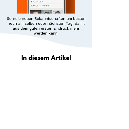
Schreib neuen Bekanntschaften am besten
noch am selben oder nächsten Tag, damit
aus dem guten ersten Eindruck mehr
werden kann.
In diesem Artikel
Wie hilft Meet5 dir, in deiner Stadt
eine Gemeinschaft zu finden?
Entdecke deine Stadt: Wo du in
deiner Nähe neue Leute
kennenlernen kannst
Schritt für Schritt: Wie du überall
dauerhafte Freundschaften aufbaust