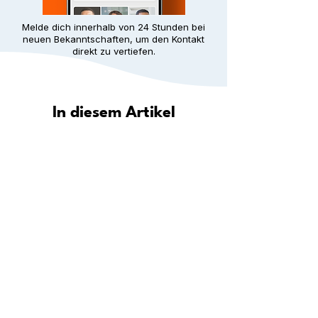
Melde dich innerhalb von 24 Stunden bei
neuen Bekanntschaften, um den Kontakt
direkt zu vertiefen.
In diesem Artikel
Wie hilft Meet5 dir, in deiner Stadt
eine Gemeinschaft zu finden?
Entdecke deine Stadt: Wo du in
deiner Nähe neue Leute
kennenlernen kannst
Schritt für Schritt: Wie du überall
dauerhafte Freundschaften aufbaust