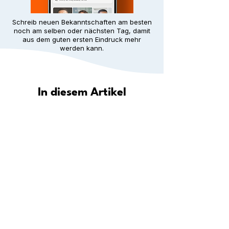
Schreib neuen Bekanntschaften am besten
noch am selben oder nächsten Tag, damit
aus dem guten ersten Eindruck mehr
werden kann.
In diesem Artikel
Wie hilft Meet5 dir, in deiner Stadt
eine Gemeinschaft zu finden?
Entdecke deine Stadt: Wo du in
deiner Nähe neue Leute
kennenlernen kannst
Schritt für Schritt: Wie du überall
dauerhafte Freundschaften aufbaust