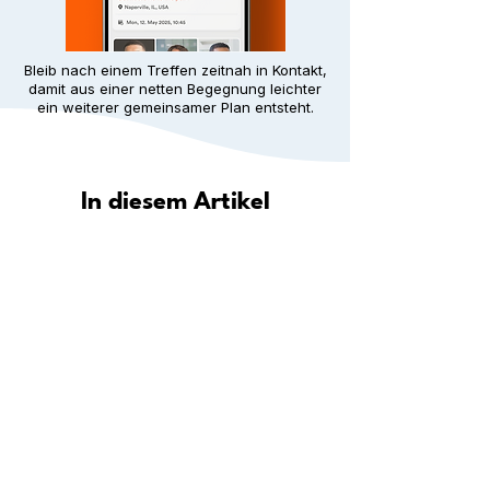
Bleib nach einem Treffen zeitnah in Kontakt,
damit aus einer netten Begegnung leichter
ein weiterer gemeinsamer Plan entsteht.
In diesem Artikel
Wie hilft Meet5 dir, in deiner Stadt
eine Gemeinschaft zu finden?
Entdecke deine Stadt: Wo du in
deiner Nähe neue Leute
kennenlernen kannst
Schritt für Schritt: Wie du überall
dauerhafte Freundschaften aufbaust