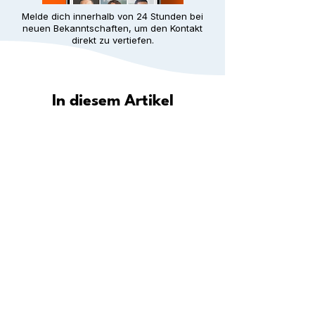
Melde dich innerhalb von 24 Stunden bei
neuen Bekanntschaften, um den Kontakt
direkt zu vertiefen.
In diesem Artikel
Wie hilft Meet5 dir, in deiner Stadt
eine Gemeinschaft zu finden?
Entdecke deine Stadt: Wo du in
deiner Nähe neue Leute
kennenlernen kannst
Schritt für Schritt: Wie du überall
dauerhafte Freundschaften aufbaust
Für wen ist die Meet5 Community