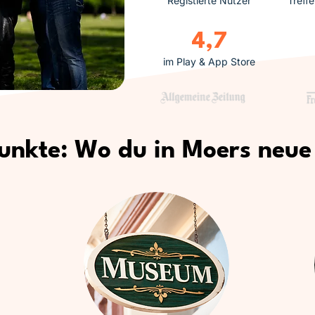
Registierte Nutzer
Treff
4,7
im Play & App Store
punkte: Wo du in Moers neue 