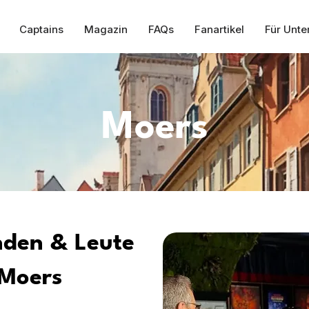
Captains
Magazin
FAQs
Fanartikel
Für Unt
Moers
nden & Leute
 Moers