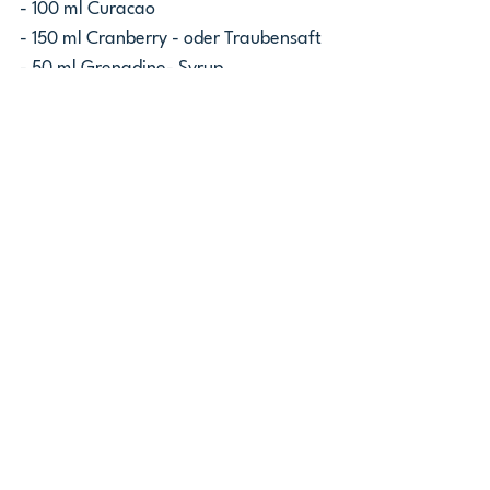
- 100 ml Curacao
- 150 ml Cranberry - oder Traubensaft
- 50 ml Grenadine- Syrup
- 75 ml Sweet & Sour Sirup
- Eiswürfel
Zubereitung:
Zucker und Lebensmittelfarbe 
zwischen den Händen verreiben, 
sodass sich die Farbe mit dem Zucker 
vermischt. Cranberry - oder 
Traubensaft, Wodka, Grenadine, Blue 
Curacao und 50 ml Sweet & Sour 
Sirup verrühren.
3- 4 EL Sweet & Sour Sirup auf eine 
gerade Fläche oder Teller geben. 