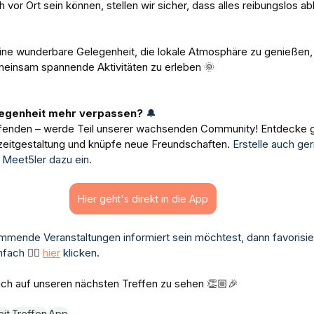
 vor Ort sein können, stellen wir sicher, dass alles reibungslos abl
ine wunderbare Gelegenheit, die lokale Atmosphäre zu genießen,
einsam spannende Aktivitäten zu erleben 
🌞
elegenheit mehr verpassen? 
🔔
ufenden – werde Teil unserer wachsenden Community! Entdecke 
eitgestaltung und knüpfe neue Freundschaften. 
Erstelle auch ge
 Meet5ler dazu ein.
Hier geht's direkt in die App
mende Veranstaltungen informiert sein möchtest, 
dann favorisi
nfach 
👉🏼 
hier
klicken
. 
dich auf unseren nächsten Treffen zu sehen 
👏🏼
🎉
eit
Treffen
App