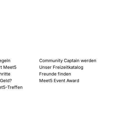
 Meet5
Content
Zum Internationalen Tag der
Meet5
egeln
Community Captain werden
Freundschaft: 20 % auf Meet5
Jahr
Premium
und p
rt Meet5
Unser Freizeitkatalog
Freu
hritte
Freunde finden
 Geld?
Meet5 Event Award
et5-Treffen