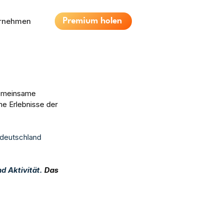
ernehmen
Premium holen
gemeinsame 
e Erlebnisse der 
tdeutschland 
 Aktivität. 
Das 