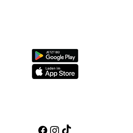
 Stories #1: Ein halbes
hundert Altersunterschied
lötzlich beste
ndinnen