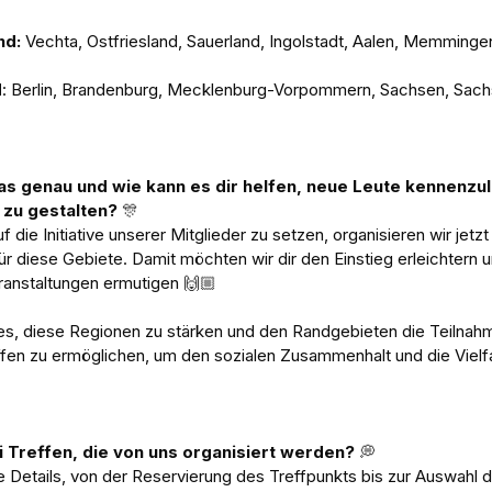
d: 
Vechta, Ostfriesland, Sauerland, Ingolstadt, Aalen, Memminge
d
: Berlin, Brandenburg, Mecklenburg-Vorpommern, Sachsen, Sach
s genau und wie kann es dir helfen, neue Leute kennenzul
 zu gestalten? 
🎊
f die Initiative unserer Mitglieder zu setzen, organisieren wir jetzt
ür diese Gebiete.
Damit möchten wir dir den Einstieg erleichtern u
ranstaltungen ermutigen 
🙌🏼
st es, diese Regionen zu stärken und den Randgebieten die Teilnah
ffen zu ermöglichen, um den sozialen Zusammenhalt und die Vielfal
 Treffen, die von uns organisiert werden? 
💭
 Details, von der Reservierung des Treffpunkts bis zur Auswahl 