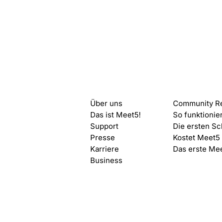
Meet5
Start mit
Der Meet5 Event Award im
Über uns
Community R
Juni
Das ist Meet5!
So funktionie
Support
Die ersten Sc
Presse
Kostet Meet5
Karriere
Das erste Me
Business