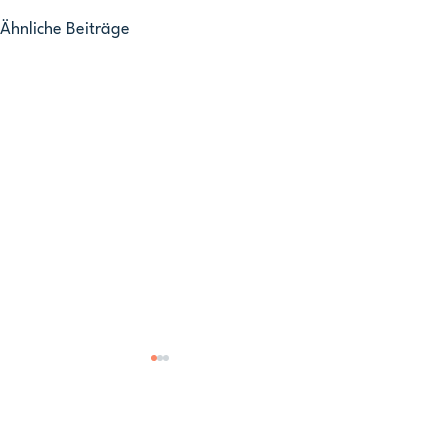
Ähnliche Beiträge
Über uns |
Das ist Meet5
|
Mitgliedschaften
Presse |
Karriere |
Business
Freunde finden
|
Community Captain