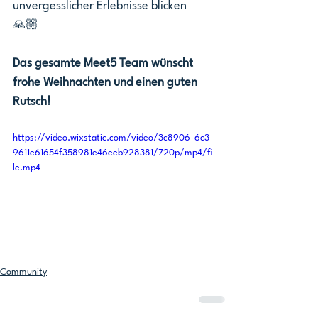
unvergesslicher Erlebnisse blicken 
🙏🏼 
Das gesamte Meet5 Team wünscht 
frohe Weihnachten und einen guten 
Rutsch!
https://video.wixstatic.com/video/3c8906_6c3
9611e61654f358981e46eeb928381/720p/mp4/fi
le.mp4
Community