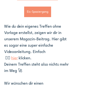
Eis-Spaziergang
Wie du dein eigenes Treffen ohne 
Vorlage erstellst, zeigen wir dir in 
unserem Magazin-Beitrag. Hier gibt 
es sogar eine super einfache 
Videoanleitung. Einfach
 👉🏼 
hier
 klicken.
Deinem Treffen steht also nichts mehr 
im Weg 🚀
Wir wünschen dir einen 
unvergesslichen Sommer - natürlich 
mit Meet5 ☀️
Meet5
Community
Freizeit
App
Tipps
Sommer