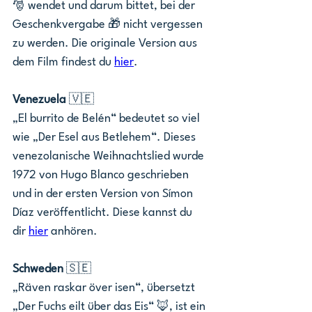
🎅 wendet und darum bittet, bei der 
Geschenkvergabe 🎁 nicht vergessen 
zu werden. Die originale Version aus 
dem Film findest du 
hier
. 
Venezuela 
🇻🇪
„El burrito de Belén“ bedeutet so viel 
wie „Der Esel aus Betlehem“. Dieses 
venezolanische Weihnachtslied wurde 
1972 von Hugo Blanco geschrieben 
und in der ersten Version von Símon 
Díaz veröffentlicht. Diese kannst du 
dir 
hier
 anhören. 
Schweden 
🇸🇪
„Räven raskar över isen“, übersetzt 
„Der Fuchs eilt über das Eis“ 🦊, ist ein 