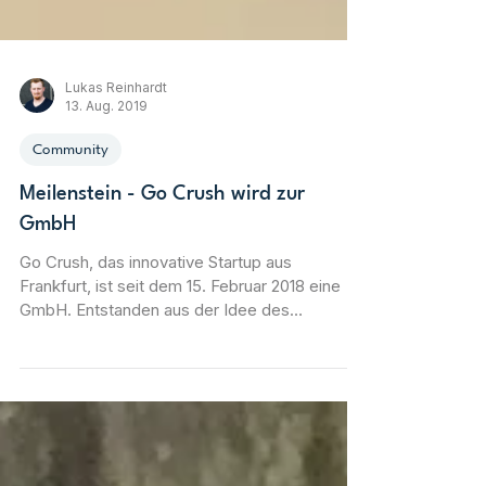
Lukas Reinhardt
13. Aug. 2019
Community
Meilenstein - Go Crush wird zur
GmbH
Go Crush, das innovative Startup aus
Frankfurt, ist seit dem 15. Februar 2018 eine
GmbH. Entstanden aus der Idee des
Mitgründers Lukas das bei konventionellen
Dating-Apps viel zu viel geschrieben wird, ist
dieses drei Mann Unternehmen noch kein Jahr
alt und hat gestern die Kapitalerhöhung zur
GmbH gemacht, um dann in 2 Wochen die