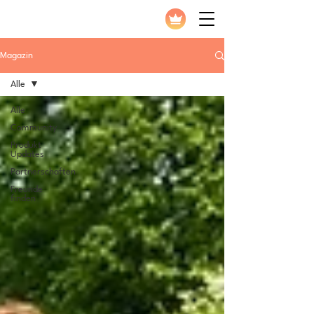
Magazin
Alle
Alle
Community
Produkt
Updates
Partnerschaften
Freunde
finden