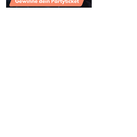
Feier mit neuen Freunden in
deiner Stadt
Tipps vom Profi: Sicher
neue Leute kennenlernen
und Kontakte aufbauen in
Koblenz
Was ist der beste Weg um in