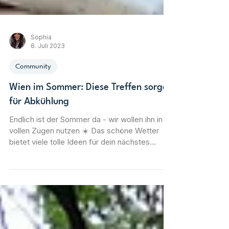
Sophia
6. Juli 2023
Community
Wien im Sommer: Diese Treffen sorgen
für Abkühlung
Endlich ist der Sommer da - wir wollen ihn in
vollen Zügen nutzen ☀️ Das schöne Wetter
bietet viele tolle Ideen für dein nächstes
Meet5-Treffen, so könnt ihr der Hitze ein
wenig entfliehen, ob ein gemeinsamer
Spaziergang, ein Treffen im Park oder ein
Besuch im Biergarten - es ist für jeden etwas
dabei 😎 Sommeraktivitäten in Wien: Strandbar