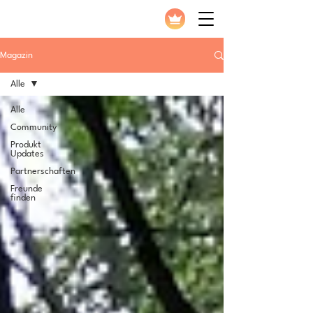
Magazin
Alle
Alle
Community
Produkt
Updates
Partnerschaften
Freunde
finden