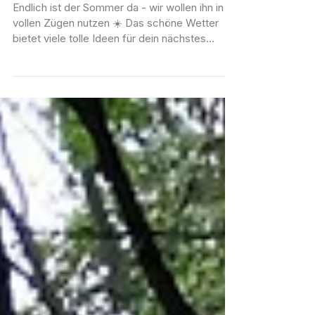
Bremen im Sommer: Diese Treffen
sorgen für Abkühlung
Endlich ist der Sommer da - wir wollen ihn in
vollen Zügen nutzen ☀️ Das schöne Wetter
bietet viele tolle Ideen für dein nächstes
Meet5-Treffen, so könnt ihr der Hitze ein
wenig entfliehen, ob ein gemeinsamer
Spaziergang, ein Treffen im Park oder ein
Besuch im Biergarten - es ist für jeden etwas
dabei 😎 Sommeraktivitäten in Bremen:
Bremer Kultursommer Summarum Vier Tage –
Vier Orte – Vier Himmelsrichtungen - unter
diesem Motto wird dieses Jahr zum vierten
Mal der Bremer Kult